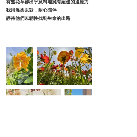
有些花草卻出乎意料地擁有絕佳的適應力
我用溫柔以對，耐心陪伴
靜待他們以韌性找到生命的出路